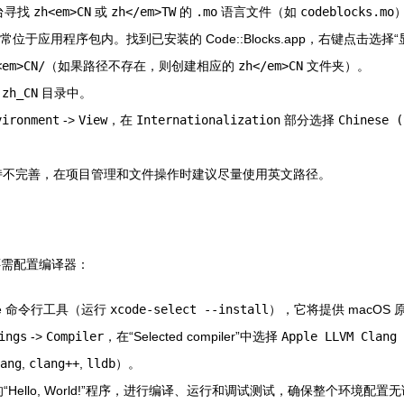
平台寻找
zh<em>CN
或
zh</em>TW
的
.mo
语言文件（如
codeblocks.mo
言文件通常位于应用程序包内。找到已安装的 Code::Blocks.app，右键点击
<em>CN/
（如果路径不存在，则创建相应的
zh</em>CN
文件夹）。
的
zh_CN
目录中。
vironment
->
View
，在
Internationalization
部分选择
Chinese (
的支持不完善，在项目管理和文件操作时建议尽量使用英文路径。
，还需配置编译器：
de 命令行工具（运行
xcode-select --install
），它将提供 macOS 原
ings
->
Compiler
，在“Selected compiler”中选择
Apple LLVM Clang
ang
,
clang++
,
lldb
）。
“Hello, World!”程序，进行编译、运行和调试测试，确保整个环境配置