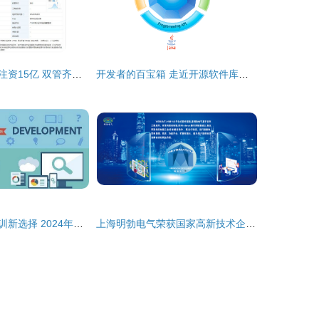
恒大新能源汽车注资15亿 双管齐下布局软件与智能生态
开发者的百宝箱 走近开源软件库中的导航软件调用 从初始配置文件绘制由个人开发接口无缝集成后端设施联调运行确保安全稳定并持续适应现代用例
福州软件开发培训新选择 2024年Web全栈工程师权威机构推荐榜
上海明勃电气荣获国家高新技术企业认证，科技创新引领软件开发新篇章